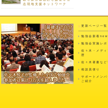
志現地支援ネットワーク
更新ページ一覧
勉強会新着new
勉強会実施レポ
佐々木・メディ
歴
佐々木著書など
相談員便り
サポートメンバ
ご紹介