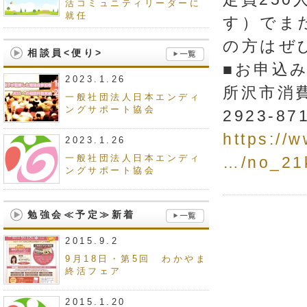
活コミュニティリーダーに
就任
す）でま
の方はぜ
相談員<便り>
■お申込
2023.1.26
所沢市消費生
一般社団法人日本エンディ
ングサポート協会
2923-87
https://
2023.1.26
一般社団法人日本エンディ
…/no_21
ングサポート協会
勉強会≪予定≫新着
2015.9.2
9月18日・第5回 わかやま
終活フェア
2015.1.20