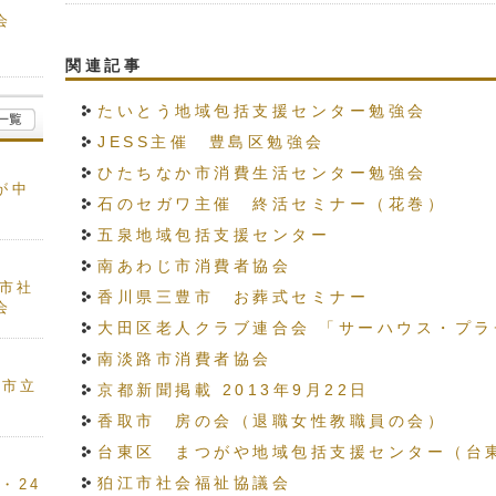
会
関連記事
たいとう地域包括支援センター勉強会
JESS主催 豊島区勉強会
ひたちなか市消費生活センター勉強会
が中
石のセガワ主催 終活セミナー（花巻）
五泉地域包括支援センター
南あわじ市消費者協会
谷市社
香川県三豊市 お葬式セミナー
会
大田区老人クラブ連合会 「サーハウス・プラ
南淡路市消費者協会
平市立
京都新聞掲載 2013年9月22日
香取市 房の会（退職女性教職員の会）
台東区 まつがや地域包括支援センター（台
狛江市社会福祉協議会
7・24