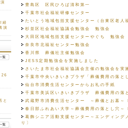
講演
豊島区 区民ひろば清和第一
千葉市社会福祉研修センター
たいとう地域包括支援センター（台東区老人
市経
講演
杉並区社会福祉協議会勉強会 勉強会
大田区地域包括支援センターやぐち 勉強会
奈良市北福祉センター勉強会
香川県 葬儀社主催勉強会
JESS定期勉強会を実施しました
さいたま市社会福祉協議会主催の勉強会を実
26
千葉市中央いきいきプラザ「葬儀費用の落と
仙台市消費生活センターからお礼の手紙
千葉市美浜区いきいきプラザ 葬儀費用の落
武蔵野市消費生活センター ～葬儀とお墓～
活と
春日部ふれあい大学～葬儀費用の落とし穴～
葛飾シニア活動支援センター～エンディング
り〕