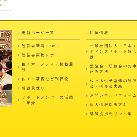
ク
更新ページ一覧
団体情報
勉強会新着news
一般社団法人・日本
ディングサポート協
勉強会実施レポ
は
佐々木・メディア掲載履
勉強会・研修会のお
歴
込み方法
佐々木著書など刊行物
佐々木悦子監修の勉
会・研修会実績
相談員便り
お問い合わせフォー
サポートメンバーの活動
ご紹介
個人情報保護方針
講師提携先リンク集