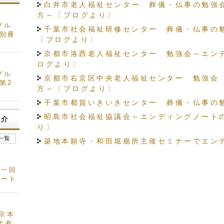
白井市老人福祉センター 葬儀・仏事の勉強
方～〔ブログより〕
グル
千葉市社会福祉研修センター 葬儀・仏事の
号別冊
〔ブログより〕
京都市洛西老人福祉センター 勉強会～エン
ログより〕
グル
京都市右京区中央老人福祉センター 勉強会
第2
方～〔ブログより〕
千葉市都賀いきいきセンター 葬儀・仏事の
昭島市社会福祉協議会～エンディングノート
紹介
り〕
築地本願寺・和田堀廟所主催セミナーでエン
第一回
ポート
真宗本
年有